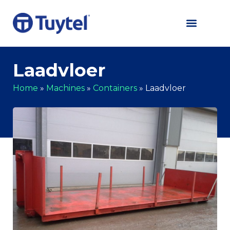
Laadvloer
Home
»
Machines
»
Containers
»
Laadvloer