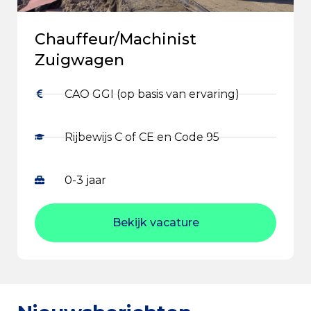
Chauffeur/Machinist
Zuigwagen
CAO GGI (op basis van ervaring)
Rijbewijs C of CE en Code 95
0-3 jaar
Bekijk vacature