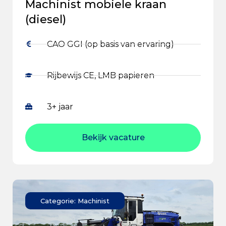
Machinist mobiele kraan
(diesel)
CAO GGI (op basis van ervaring)
Rijbewijs CE, LMB papieren
3+ jaar
Bekijk vacature
Categorie: Machinist