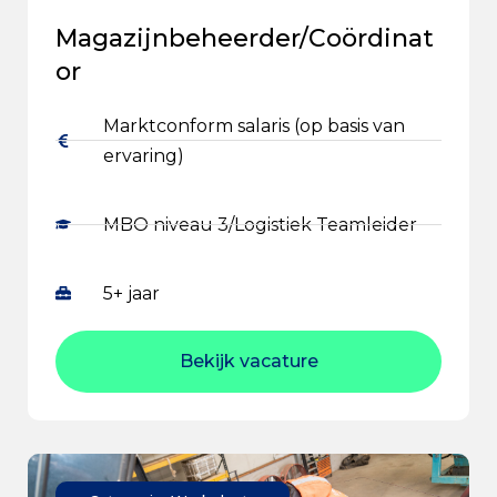
Magazijnbeheerder/Coördinat
or
Marktconform salaris (op basis van
ervaring)
MBO niveau 3/Logistiek Teamleider
5+ jaar
Bekijk vacature