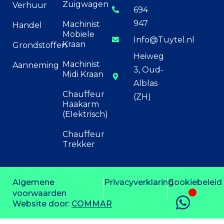
Zuigwagen
Verhuur
694
947
Machinist
Handel
Mobiele
Info@Tuytel.nl
Kraan
Grondstoffen
Heiweg
Machinist
Aanneming
3, Oud-
Midi Kraan
Alblas
Chauffeur
(ZH)
Haakarm
(Elektrisch)
Chauffeur
Trekker
Algemene
Privacyverklaring
Cookiebeleid
voorwaarden
Website door:
COMMAR