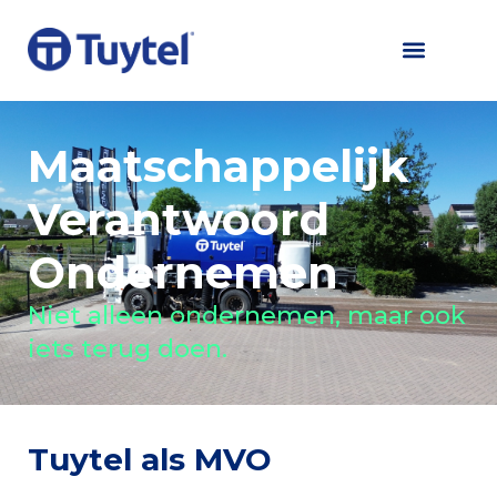
Maatschappelijk
Verantwoord
Ondernemen
Niet alleen ondernemen, maar ook
iets terug doen.
Tuytel als MVO