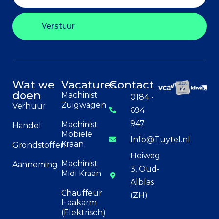
Verstuur
Wat we
Vacatures
Contact
doen
Machinist
0184 -
Zuigwagen
Verhuur
694
947
Machinist
Handel
Mobiele
Info@Tuytel.nl
Kraan
Grondstoffen
Heiweg
Machinist
Aanneming
3, Oud-
Midi Kraan
Alblas
Chauffeur
(ZH)
Haakarm
(Elektrisch)