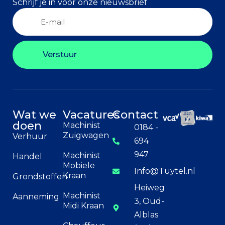
Schrijf je in voor onze nieuwsbrief
Verstuur
Wat we
Vacatures
Contact
doen
Machinist
0184 -
Zuigwagen
Verhuur
694
947
Machinist
Handel
Mobiele
Info@Tuytel.nl
Kraan
Grondstoffen
Heiweg
Machinist
Aanneming
3, Oud-
Midi Kraan
Alblas