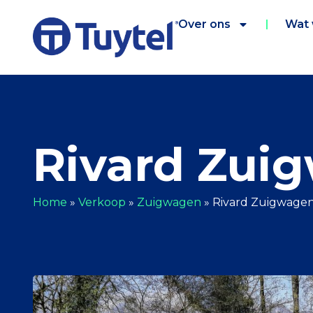
Over ons
Wat
Rivard Zui
Home
»
Verkoop
»
Zuigwagen
»
Rivard Zuigwage