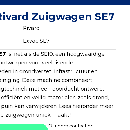
Rivard Zuigwagen SE7
Rivard
Exvac SE7
E7
is, net als de SE10, een hoogwaardige
ontworpen voor veeleisende
en in grondverzet, infrastructuur en
reiniging. Deze machine combineert
uigtechniek met een doordacht ontwerp,
 efficiënt en veilig materialen zoals grond,
n puin kan verwijderen. Lees hieronder meer
ze zuigwagen uniek maakt!
Of neem
contact
op