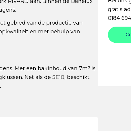
Bel ons 
erk RIVARD aan. Binnen de Benelux
gratis ad
wagens.
0184 694
het gebied van de productie van
 topkwaliteit en met behulp van
C
agens. Met een bakinhoud van 7m³ is
gklussen. Net als de SE10, beschikt
.