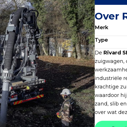
Over 
Merk
Type
De
Rivard S
zuigwagen, 
werkzaamhed
industriële 
krachtige z
waardoor hij
zand, slib e
over wat de