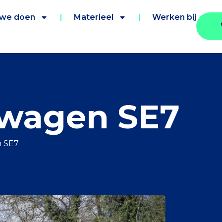
 we doen
Materieel
Werken bij
gwagen SE7
n SE7