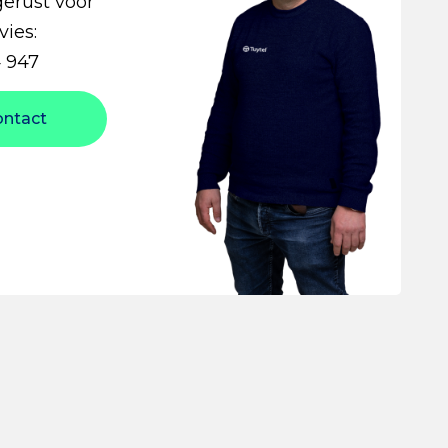
gerust voor
vies:
 947
ontact