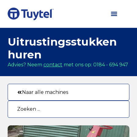
Uitrustingsstukken
huren
Advies? Neem
contact
met ons op: 0184 - 694 947
Naar alle machines