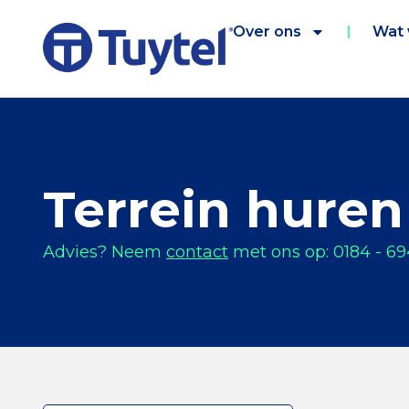
Over ons
Wat
Terrein huren
Advies? Neem
contact
met ons op: 0184 - 69