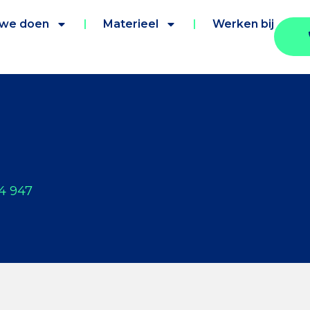
 we doen
Materieel
Werken bij
4 947