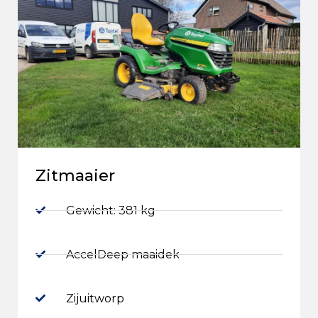
Zitmaaier
Gewicht: 381 kg
AccelDeep maaidek
Zijuitworp