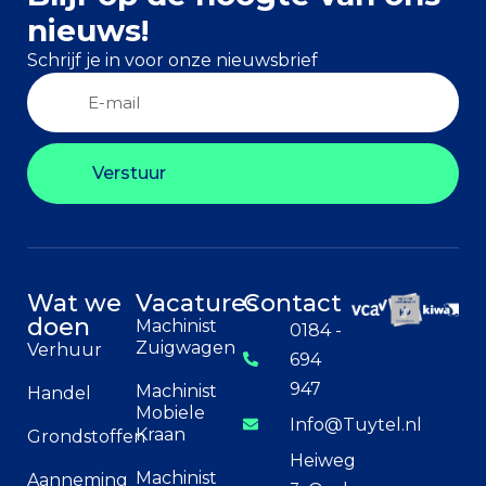
nieuws!
Schrijf je in voor onze nieuwsbrief
Verstuur
Wat we
Vacatures
Contact
doen
Machinist
0184 -
Zuigwagen
Verhuur
694
947
Machinist
Handel
Mobiele
Info@Tuytel.nl
Kraan
Grondstoffen
Heiweg
Machinist
Aanneming