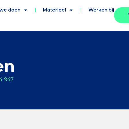
 we doen
Materieel
Werken bij
en
4 947