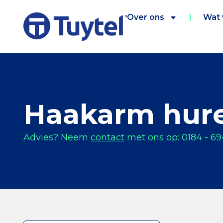
Over ons
Wat
Haakarm hur
Advies? Neem
contact
met ons op: 0184 - 69