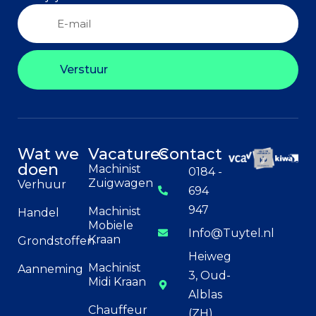
Verstuur
Wat we
Vacatures
Contact
doen
Machinist
0184 -
Zuigwagen
Verhuur
694
947
Machinist
Handel
Mobiele
Info@Tuytel.nl
Kraan
Grondstoffen
Heiweg
Machinist
Aanneming
3, Oud-
Midi Kraan
Alblas
Chauffeur
(ZH)