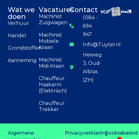
Wat we
Vacatures
Contact
doen
Machinist
0184 -
Zuigwagen
Verhuur
694
947
Machinist
Handel
Mobiele
Info@Tuytel.nl
Kraan
Grondstoffen
Heiweg
Machinist
Aanneming
3, Oud-
Midi Kraan
Alblas
Chauffeur
(ZH)
Haakarm
(Elektrisch)
Chauffeur
Trekker
Algemene
Privacyverklaring
Cookiebeleid