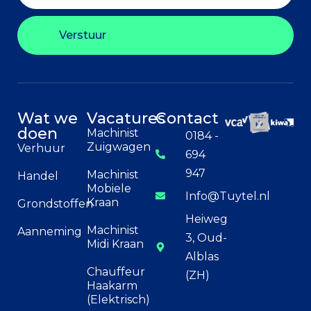
Verstuur
Wat we
Vacatures
Contact
doen
Machinist
0184 -
Zuigwagen
Verhuur
694
947
Machinist
Handel
Mobiele
Info@Tuytel.nl
Kraan
Grondstoffen
Heiweg
Machinist
Aanneming
3, Oud-
Midi Kraan
Alblas
Chauffeur
(ZH)
Haakarm
(Elektrisch)