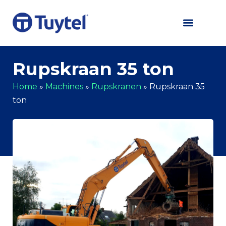
Rupskraan 35 ton
Home
»
Machines
»
Rupskranen
»
Rupskraan 35
ton