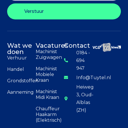
Verstuur
Wat we
Vacatures
Contact
doen
Machinist
0184 -
Zuigwagen
Verhuur
694
947
Machinist
Handel
Mobiele
Info@Tuytel.nl
Kraan
Grondstoffen
Heiweg
Machinist
Aanneming
3, Oud-
Midi Kraan
Alblas
Chauffeur
(ZH)
Haakarm
(Elektrisch)