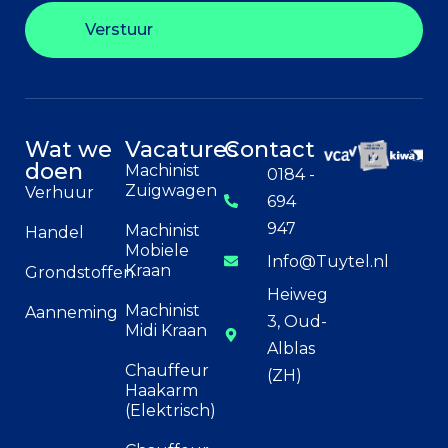
Verstuur
Wat we
Vacatures
Contact
doen
Machinist
0184 -
Zuigwagen
Verhuur
694
947
Machinist
Handel
Mobiele
Info@Tuytel.nl
Kraan
Grondstoffen
Heiweg
Machinist
Aanneming
3, Oud-
Midi Kraan
Alblas
Chauffeur
(ZH)
Haakarm
(Elektrisch)