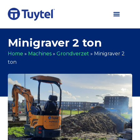
Minigraver 2 ton
Home
»
Machines
»
Grondverzet
»
Minigraver 2
ton